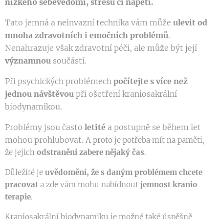
nízkého sebevědomí, stresu či napětí.
Tato jemná a neinvazní technika vám může
ulevit od
mnoha zdravotních i emočních problémů
.
Nenahrazuje však zdravotní péči, ale může být její
významnou
součástí.
Při psychických problémech
počítejte s více než
jednou návštěvou
při ošetření kraniosakrální
biodynamikou.
Problémy jsou často
letité
a postupně se během let
mohou prohlubovat. A
proto je potřeba mít na paměti,
že jejich
odstranění zabere nějaký čas
.
Důležité je
uvědomění, že s daným problémem chcete
pracovat
a zde vám mohu nabídnout
jemnost kranio
terapie
.
Kraniosakrální biodynamiku je možné také úspěšně